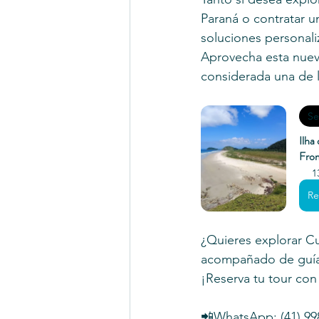
Paraná o contratar u
soluciones personaliz
Aprovecha esta nueva
considerada una de l
Se
Ilha
Fro
1
Re
¿Quieres explorar Cu
acompañado de guías
¡Reserva tu tour con
📲WhatsApp: (41) 99