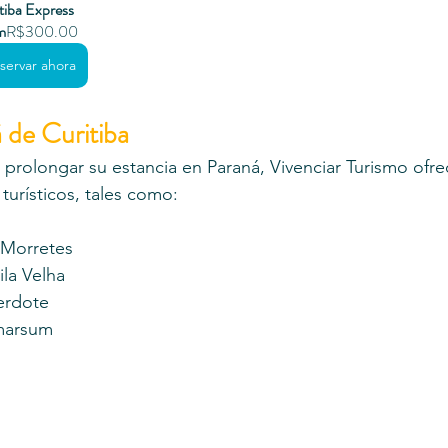
tiba Express
m
R$300.00
servar ahora
 de Curitiba
prolongar su estancia en Paraná, Vivenciar Turismo ofre
turísticos, tales como:
 Morretes
ila Velha
erdote
marsum