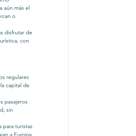
a aún más el 
rcan o 
 disfrutar de 
rística, con 
os regulares 
la capital de 
os pasajeros 
, sin 
para turistas 
ajan a Europa.