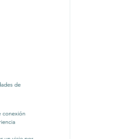
dades de 
e conexión 
iencia 
 un viaje por 