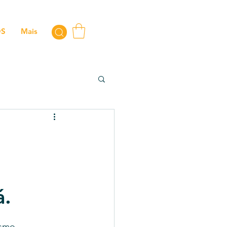
OS
Mais
á.
ismo 