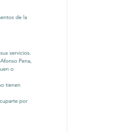
mentos de la 
 sus servicios.
 Afonso Pena, 
quen o 
no tienen 
cuparte por 