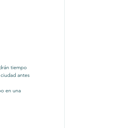
drán tiempo 
a ciudad antes 
po en una 