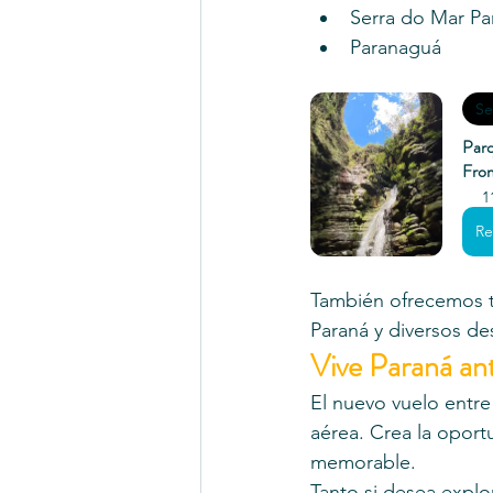
Serra do Mar P
Paranaguá
Se
Parq
Fro
1
Re
También ofrecemos tr
Paraná y diversos de
Vive Paraná an
El nuevo vuelo entr
aérea. Crea la oport
memorable.
Tanto si desea explo