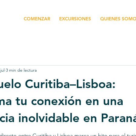
COMENZAR
EXCURSIONES
QUIENES SOM
jul
3 min de lectura
elo Curitiba–Lisboa:
ma tu conexión en una
cia inolvidable en Paran
trellas.
directo entre Curitiba y Lisboa marca un hito para el tur