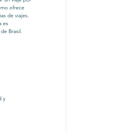
ismo ofrece 
as de viajes.
a es 
de Brasil.
 y 