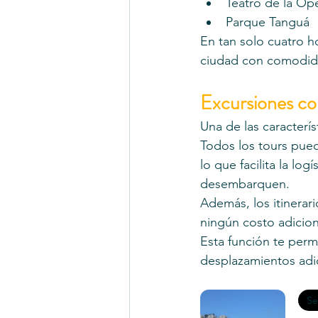
Teatro de la Óp
Parque Tanguá
En tan solo cuatro h
ciudad con comodida
Excursiones con
Una de las característ
Todos los tours pue
lo que facilita la lo
desembarquen.
Además, los itinerari
ningún costo adicion
Esta función te perm
desplazamientos adi
Se