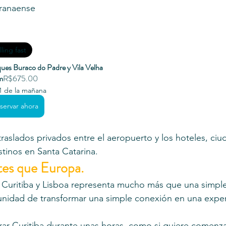
aranaense
lling fast
ues Buraco do Padre y Vila Velha
m
R$675.00
1 de la mañana
servar ahora
aslados privados entre el aeropuerto y los hoteles, ciu
stinos en Santa Catarina.
tes que Europa.
e Curitiba y Lisboa representa mucho más que una simpl
unidad de transformar una simple conexión en una exper
rar Curitiba durante unas horas, como si quiere comenzar