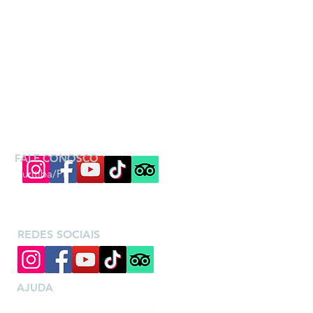
FALE CONOSCO
Curitiba/PR
(41) 99813-8089
paula@vivenciartur.com.br
REDES SOCIAIS
AJUDA
Quem somos