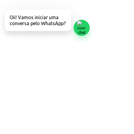
Contrato de serviço
Oii! Vamos iniciar uma
Política de Dados e uso de Imagem
conversa pelo WhatsApp?
Termos de uso
Código de Ética
Código de Defesa do Consumidor
FAQ
Protocolo de Atendimento e Acolhimento
Dúvidas Frequentes FAQ