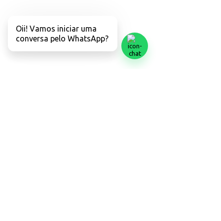
Contrato de serviço
Oii! Vamos iniciar uma
Política de Dados e uso de Imagem
conversa pelo WhatsApp?
Termos de uso
Código de Ética
Código de Defesa do Consumidor
FAQ
Protocolo de Atendimento e Acolhimento
Dúvidas Frequentes FAQ