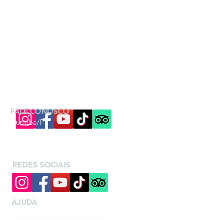
FALE CONOSCO
Curitiba/PR
(41) 99813-8089
paula@vivenciartur.com.br
REDES SOCIAIS
AJUDA
Quem somos