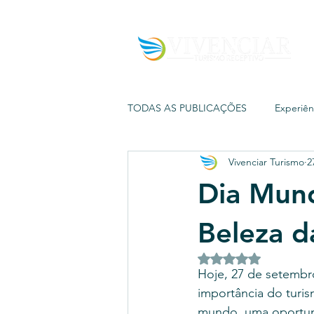
TODAS AS PUBLICAÇÕES
Experiênc
Vivenciar Turismo
2
Vivenciar Turismo
Passeios exc
Dia Mund
Beleza d
Avaliado com NaN d
Hoje, 27 de setembr
importância do turi
mundo, uma oportuni