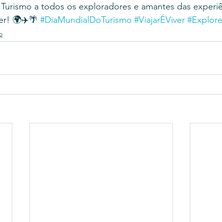
 Turismo a todos os exploradores e amantes das experiê
r! 🌍✈️🌴 
#DiaMundialDoTurismo
#ViajarÉViver
#Explor
o