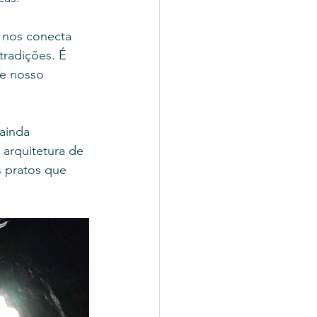
e nos conecta 
radições. É 
e nosso 
ainda 
rquitetura de 
 pratos que 