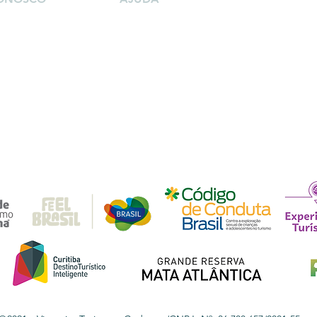
Contrato de serviço
Termos de uso
3-8089
Curitiba/PR
Código de Ética
enciartur.com.br
Código de Defesa do Consumidor
Política de Dados e uso de Imagem
Frequentes FAQ
Protocolo de Atendimento e Acolhimento