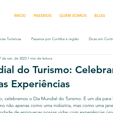
INICIO
PASSEIOS
QUEM SOMOS
BLOG
ias Turísticas
Passeios por Curitiba e região
Dicas em Curit
7 de set. de 2023
1 min de leitura
lusivos por Curitiba
Passeios em Curitiba
ial do Turismo: Celebr
as Experiências
e 5 estrelas.
o, celebramos o Dia Mundial do Turismo. É um dia para 
smo não apenas como uma indústria, mas como uma janel
dade de enriquecer nossas vidas com experiências úni