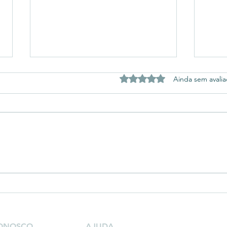
Avaliado com 0 de 5 estrel
Ainda sem avali
Ilha
Descubra o Encanto da
História no Parque Histórico
de Carambeí! 🏡🌳
CONOSCO
AJUDA