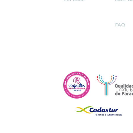
(41) 9981
Inicial
paula@viv
Quem somos
Atividades
FAQ
Contato
Dúvidas 