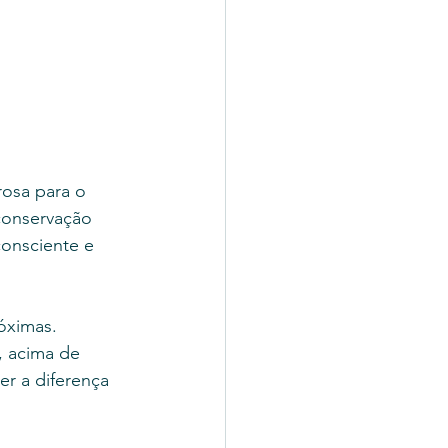
osa para o 
 conservação 
onsciente e 
óximas. 
, acima de 
er a diferença 