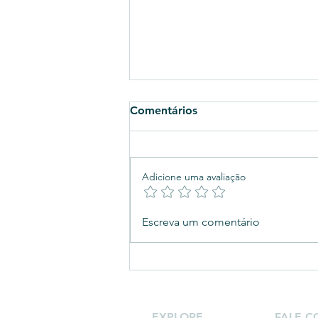
Comentários
Adicione uma avaliação
Turismo Sustentável e nosso
Escreva um comentário
Compromisso com os 17
ODS: A Vivenciar Turismo
em Ação
EXPLORE
FALE 