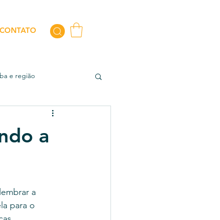
CONTATO
iba e região
ando a
lembrar a 
a para o 
cas.