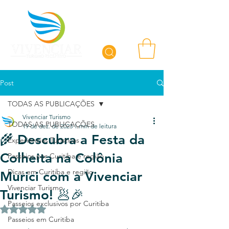
Post
TODAS AS PUBLICAÇÕES
Vivenciar Turismo
TODAS AS PUBLICAÇÕES
19 de dez. de 2023
1 min de leitura
🌾 Descubra a Festa da
Experiências Turísticas
Colheita na Colônia
Passeios por Curitiba e região
Dicas em Curitiba e região
Murici com a Vivenciar
Vivenciar Turismo
Turismo! 🥟🎉
Passeios exclusivos por Curitiba
Avaliado com NaN de 5 estrelas.
Passeios em Curitiba