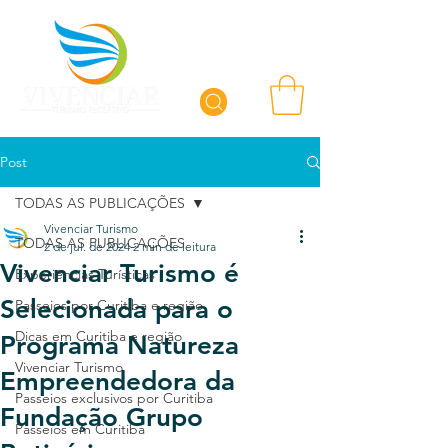
Post
TODAS AS PUBLICAÇÕES
Vivenciar Turismo
TODAS AS PUBLICAÇÕES
2 de jul. de 2024
2 min de leitura
Vivenciar Turismo é
Experiências Turísticas
Selecionada para o
Passeios por Curitiba e região
Dicas em Curitiba e região
Programa Natureza
Vivenciar Turismo
Empreendedora da
Passeios exclusivos por Curitiba
Fundação Grupo
Passeios em Curitiba