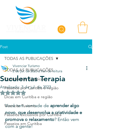
Post
TODAS AS PUBLICAÇÕES
Vivenciar Turismo
TODAS AS PUBLICAÇÕES
2 de jul. de 2023
2 min de leitura
Suculentas Terapia
Experiências Turísticas
Atualizado:
3 de jul. de 2023
Passeios por Curitiba e região
Avaliado com NaN de 5 estrelas.
Dicas em Curitiba e região
Você tem vontade de 
aprender algo 
Vivenciar Turismo
novo, que desenvolva a criatividade e 
Passeios exclusivos por Curitiba
promova o relaxamento
? Então vem 
Passeios em Curitiba
com a gente!