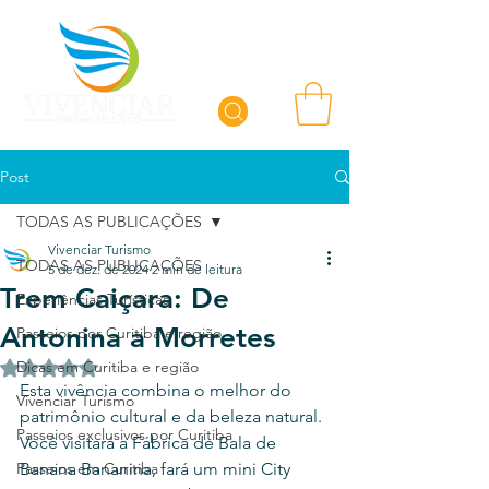
Post
TODAS AS PUBLICAÇÕES
Vivenciar Turismo
TODAS AS PUBLICAÇÕES
5 de dez. de 2024
2 min de leitura
Trem Caiçara: De
Experiências Turísticas
Antonina a Morretes
Passeios por Curitiba e região
Dicas em Curitiba e região
Avaliado com NaN de 5 estrelas.
Esta vivência combina o melhor do 
Vivenciar Turismo
patrimônio cultural e da beleza natural. 
Passeios exclusivos por Curitiba
Você visitará a Fábrica de Bala de 
Passeios em Curitiba
Banana Bananina, fará um mini City 