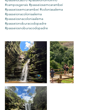
#passeiocastro #passeionomoinho
#camposgerais #passeiosemcarambeí
#passeiosemcarambeí #coloniasalema
#passeionacoloniaalema
#passeiosnacoloniaalema
#passeionoburacodopadre
#passeiosnoburacodopadre