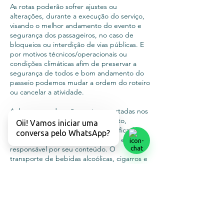
As rotas poderão sofrer ajustes ou
alterações, durante a execução do serviço,
visando o melhor andamento do evento e
segurança dos passageiros, no caso de
bloqueios ou interdição de vias públicas. E
por motivos técnicos/operacionais ou
condições climáticas afim de preservar a
segurança de todos e bom andamento do
passeio podemos mudar a ordem do roteiro
ou cancelar a atividade.
As bagagens deverão ser transportadas nos
compartimentos próprios para tanto,
Oii! Vamos iniciar uma
devendo estar devidamente identificadas,
conversa pelo WhatsApp?
sendo o seu proprietário o único e exclusivo
responsável por seu conteúdo. O
transporte de bebidas alcoólicas, cigarros e
alucinógenos ou qualquer outro produto
ilícito fica terminantemente proibido,
conforme legislação em vigor.
Caso a atividade não obtenha o número
mínimo de 2 pessoas no dia anterior da