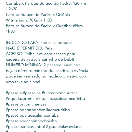
Curitiba x Parque Buraco do Padre: 120 km
- 2h30
Parque Buraco do Padre x Colônia
Witmarsum: 70Km - 1h30
Parque Buraco do Padre x Curitiba: 65km -
1h30
INDICADO PARA: Todas as pessoas
NÃO É PERMITIDO: Pets
ACESSO: Trilha leve com acesso para
cadeira de rodas e carrinho de bebê
NÚMERO MÍNIMO: 2 pessoas, caso não
haja o número mínimo de inscritos a vivência
pode ser realizado no modelo privativo com
uma taxa adicional.
#passeio #passeios #turismoemcuritiba
#oquefazeremcuritiba #passeiosemcuritiba
#passeioscomcrianças
#passeioparatodafamiliaemcuritiba
#passeioparacasalemcuritiba
#passeionocaminhodovinho
#passeioemcarambeí # passeiolavandário