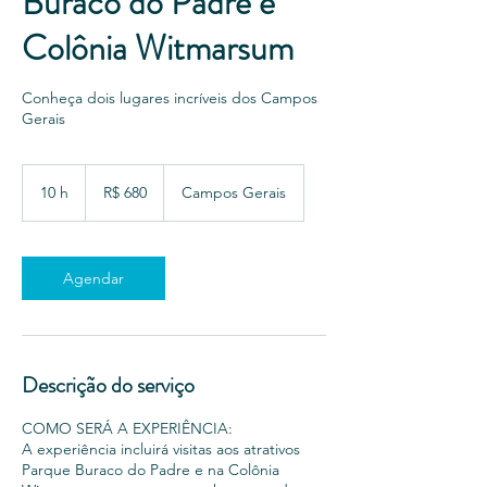
Buraco do Padre e
Colônia Witmarsum
Conheça dois lugares incríveis dos Campos
Gerais
680
Reais
10 h
1
R$ 680
Campos Gerais
brasileiros
0
h
Agendar
Descrição do serviço
COMO SERÁ A EXPERIÊNCIA:
A experiência incluirá visitas aos atrativos
Parque Buraco do Padre e na Colônia