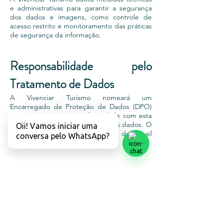
e administrativas para garantir a segurança
dos dados e imagens, como controle de
acesso restrito e monitoramento das práticas
de segurança da informação.
Responsabilidade pelo
Tratamento de Dados
A Vivenciar Turismo nomeará um
Encarregado de Proteção de Dados (DPO)
para supervisionar a conformidade com esta
política e garantir a segurança dos dados. O
Oii! Vamos iniciar uma
DPO pode ser contatado através do e-mail
conversa pelo WhatsApp?
paula@vivenciartur.com
.
Gestão e Atualização da
Política
Esta política será revisada regularmente para
garantir sua conformidade com a LGPD e